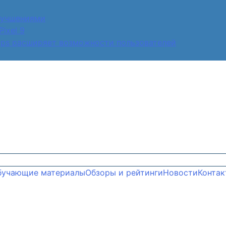
улучшениями
ixel 9
aps расширяет возможности пользователей
бучающие материалы
Обзоры и рейтинги
Новости
Контак