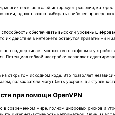
ти, многих пользователей интересует решение, которо
ологии, однако важно выбирать наиболее проверенные
 способность обеспечивать высокий уровень шифрован
что их действия в интернете останутся приватными и 
ю: оно поддерживает множество платформ и устройств
ия. Потенциал гибкой настройки позволяет адаптироват
на на открытом исходном коде. Это позволяет независ
азом, пользователи могут быть уверены в актуальност
ости при помощи OpenVPN
ю в современном мире, полном цифровых рисков и уг
анить интернет-активность неприметной. Один из эфф