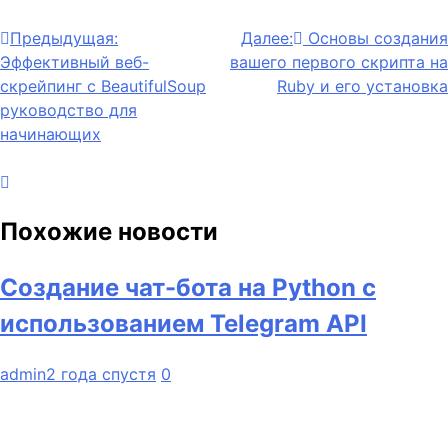
Навигация
Предыдущая:
Далее:
Основы создания
Эффективный веб-
вашего первого скрипта на
по
скрейпинг с BeautifulSoup
Ruby и его установка
записям
руководство для
начинающих
Похожие новости
Создание чат-бота на Python с
использованием Telegram API
admin
2 года спустя
0