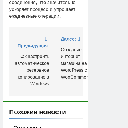
соединения, что значительно
ускоряет процесс и упрощает
ежедневные операции.
Навигация
Далее:
Предыдущая:
по
Создание
Как настроить
интернет-
записям
автоматическое
магазина на
резервное
WordPress с
копирование в
WooCommerce
Windows
Похожие новости
Создание чат-