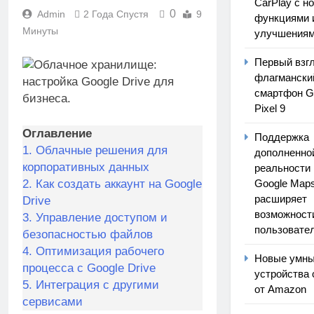
CarPlay с н
0
Admin
2 Года Спустя
9
функциями 
Минуты
улучшения
Первый взг
флагмански
смартфон G
Pixel 9
Оглавление
Поддержка
1.
Облачные решения для
дополненно
корпоративных данных
реальности 
2.
Как создать аккаунт на Google
Google Map
расширяет
Drive
возможност
3.
Управление доступом и
пользовате
безопасностью файлов
4.
Оптимизация рабочего
Новые умн
процесса с Google Drive
устройства 
5.
Интеграция с другими
от Amazon
сервисами