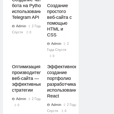
бота на Python с
Создание
использованием
простого
Telegram API
веб-сайта с
помощью
Admin
2 Года
HTML и
Спустя
0
CSS
Admin
2
Года Спустя
0
Оптимизация
Эффективное
производительности
создание
веб-сайта —
портфолио
эффективные
разработчика с
стратегии
использованием
React
Admin
2 Года Спустя
Admin
2 Года
0
Спустя
0