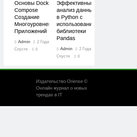
Основы Docker
Эффективный
Compose
анализ данных
Создание
в Python с
Многоуровневых
использованием
Приложений
библиотеки
Pandas
Admin
2 Года
Admin
2 Года
Спустя
0
Спустя
0
Издательство Oriense ©
Онлайн журнал о новых
трендах в IT