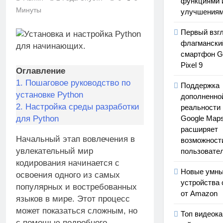
функциями 
Минуты
улучшения
Первый взг
флагмански
смартфон G
Pixel 9
Оглавление
1.
Пошаговое руководство по
Поддержка
установке Python
дополненно
2.
Настройка среды разработки
реальности 
для Python
Google Map
расширяет
Начальный этап вовлечения в
возможност
увлекательный мир
пользовате
кодирования начинается с
Новые умн
освоения одного из самых
устройства 
популярных и востребованных
от Amazon
языков в мире. Этот процесс
может показаться сложным, но
Топ видеока
с помощью подробного