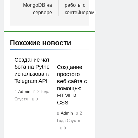
MongoDB на
работы с
сервере
контейнерами
Похожие новости
Создание чат-
бота на Python с
Создание
использованием
простого
Telegram API
веб-сайта с
помощью
Admin
2 Года
HTML и
Спустя
0
CSS
Admin
2
Года Спустя
0